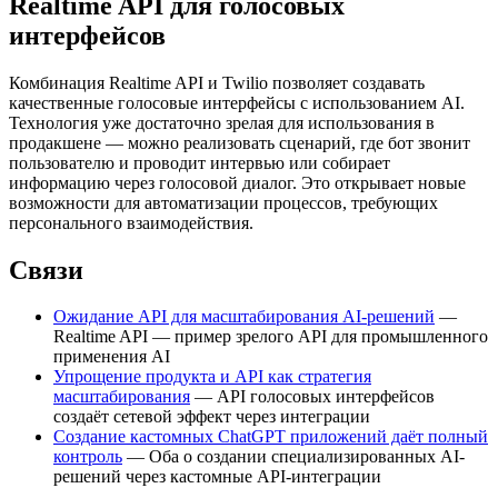
Realtime API для голосовых
интерфейсов
Комбинация Realtime API и Twilio позволяет создавать
качественные голосовые интерфейсы с использованием AI.
Технология уже достаточно зрелая для использования в
продакшене — можно реализовать сценарий, где бот звонит
пользователю и проводит интервью или собирает
информацию через голосовой диалог. Это открывает новые
возможности для автоматизации процессов, требующих
персонального взаимодействия.
Связи
Ожидание API для масштабирования AI-решений
—
Realtime API — пример зрелого API для промышленного
применения AI
Упрощение продукта и API как стратегия
масштабирования
— API голосовых интерфейсов
создаёт сетевой эффект через интеграции
Создание кастомных ChatGPT приложений даёт полный
контроль
— Оба о создании специализированных AI-
решений через кастомные API-интеграции