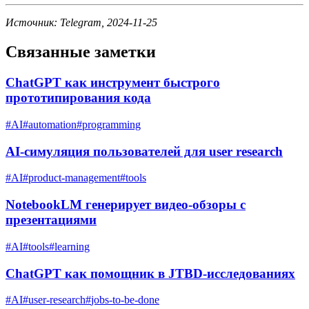
Источник: Telegram, 2024-11-25
Связанные заметки
ChatGPT как инструмент быстрого
прототипирования кода
#
AI
#
automation
#
programming
AI-симуляция пользователей для user research
#
AI
#
product-management
#
tools
NotebookLM генерирует видео-обзоры с
презентациями
#
AI
#
tools
#
learning
ChatGPT как помощник в JTBD-исследованиях
#
AI
#
user-research
#
jobs-to-be-done