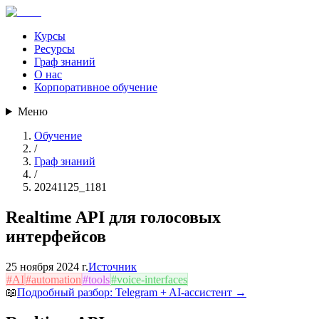
Курсы
Ресурсы
Граф знаний
О нас
Корпоративное обучение
Меню
Обучение
/
Граф знаний
/
20241125_1181
Realtime API для голосовых
интерфейсов
25 ноября 2024 г.
Источник
#
AI
#
automation
#
tools
#
voice-interfaces
📖
Подробный разбор:
Telegram + AI-ассистент
→