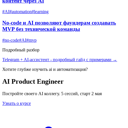
контент через AI
#
AI
#
automation
#
learning
No-code и AI позволяют фаундерам создавать
MVP без технической команды
#
no-code
#
AI
#
mvp
Подробный разбор
Telegram + AI-ассистент
- подробный гайд с примерами →
Хотите глубже изучить
ai и автоматизация
?
AI Product Engineer
Постройте своего AI коллегу. 5 сессий, старт 2 мая
Узнать о курсе