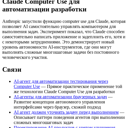
Claude Computer Use для
автоматизации разработки
Anthropic запустили функцию computer use для Claude, которая
позволяет AI самостоятельно управлять компьютером для
выполнения задач. Эксперимент показал, что Claude способен
самостоятельно написать приложение и задеплоить его, хотя и
с некоторыми затруднениями. Это демонстрирует новый
уровень автономности AI-инструментов, где они могут
выполнять сложные многошаговые задачи без постоянного
человеческого участия.
Связи
AI-агент для автоматизации тестирования через
Computer Use
— Прямое практическое применение той
же технологии Claude Computer Use для разработки
AI-агенты для автоматизации браузерных задач
—
Развитие концепции автономного управления
интерфейсами через браузер, схожий подход
AI агент должен уточнять задачу перед выполнением
—
Описывает паттерн поведения агентов при выполнении
сложных многошаговых задач
Проектирование AI-продуктов с учетом улучшения