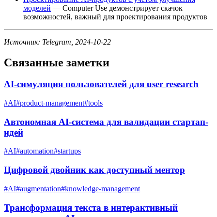
моделей
— Computer Use демонстрирует скачок
возможностей, важный для проектирования продуктов
Источник: Telegram, 2024-10-22
Связанные заметки
AI-симуляция пользователей для user research
#
AI
#
product-management
#
tools
Автономная AI-система для валидации стартап-
идей
#
AI
#
automation
#
startups
Цифровой двойник как доступный ментор
#
AI
#
augmentation
#
knowledge-management
Трансформация текста в интерактивный