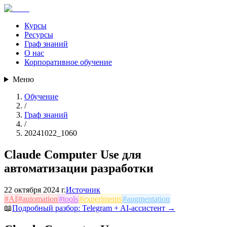
Курсы
Ресурсы
Граф знаний
О нас
Корпоративное обучение
Меню
Обучение
/
Граф знаний
/
20241022_1060
Claude Computer Use для
автоматизации разработки
22 октября 2024 г.
Источник
#
AI
#
automation
#
tools
#
experiments
#
augmentation
📖
Подробный разбор:
Telegram + AI-ассистент
→