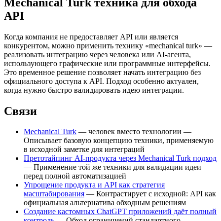
Mechanical Turk техника для обхода
API
Когда компания не предоставляет API или является
конкурентом, можно применить технику «mechanical turk» —
реализовать интеграцию через человека или AI-агента,
использующего графические или программные интерфейсы.
Это временное решение позволяет начать интеграцию без
официального доступа к API. Подход особенно актуален,
когда нужно быстро валидировать идею интеграции.
Связи
Mechanical Turk
— человек вместо технологии —
Описывает базовую концепцию техники, применяемую
в исходной заметке для интеграций
Претотайпинг AI-продукта через Mechanical Turk подход
— Применение той же техники для валидации идеи
перед полной автоматизацией
Упрощение продукта и API как стратегия
масштабирования
— Контрастирует с исходной: API как
официальная альтернатива обходным решениям
Создание кастомных ChatGPT приложений даёт полный
контроль
— Обход ограничений стандартного