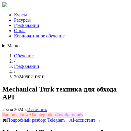
Курсы
Ресурсы
Граф знаний
О нас
Корпоративное обучение
Меню
Обучение
/
Граф знаний
/
20240502_0610
Mechanical Turk техника для обхода
API
2 мая 2024 г.
Источник
#
automation
#
AI
#
integration
#
workarounds
📖
Подробный разбор:
Telegram + AI-ассистент
→