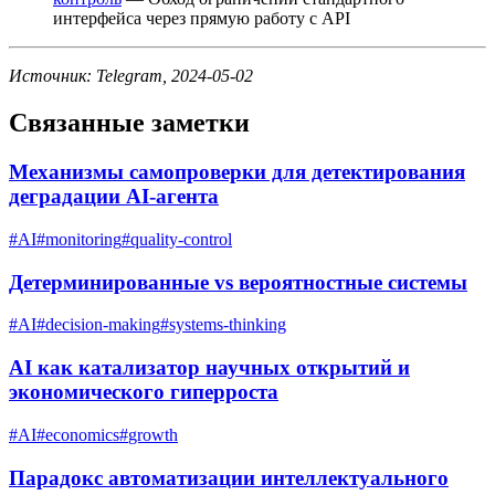
интерфейса через прямую работу с API
Источник: Telegram, 2024-05-02
Связанные заметки
Механизмы самопроверки для детектирования
деградации AI-агента
#
AI
#
monitoring
#
quality-control
Детерминированные vs вероятностные системы
#
AI
#
decision-making
#
systems-thinking
AI как катализатор научных открытий и
экономического гиперроста
#
AI
#
economics
#
growth
Парадокс автоматизации интеллектуального