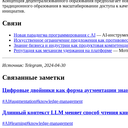
Концепция децентрализованного образования предполагает но
традиционного образования в масштабировании доступа к каче
инициатив.
Связи
Новая парадигма программирования с AI
— AI-инструмен
Искусственное ограничение предложения как противове
Знание бизнеса и индустрии как продуктовая компетенци
Репутация как механизм удержания на платформе
— Мотив
Источник: Telegram, 2024-04-30
Связанные заметки
Цифровые двойники как форма аугментации зна
#
AI
#
augmentation
#
knowledge-management
Длинный контекст LLM меняет способ чтения кн
#
AI
#
learning
#
knowledge-management