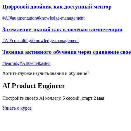
Цифровой двойник как доступный ментор
#
AI
#
augmentation
#
knowledge-management
Заземление знаний как ключевая компетенция
#
AI
#
consulting
#
knowledge-management
Техника активного обучения через сравнение сво
#
learning
#
AI
#
zettelkasten
Хотите глубже изучить
знания и обучение
?
AI Product Engineer
Постройте своего AI коллегу. 5 сессий, старт 2 мая
Узнать о курсе