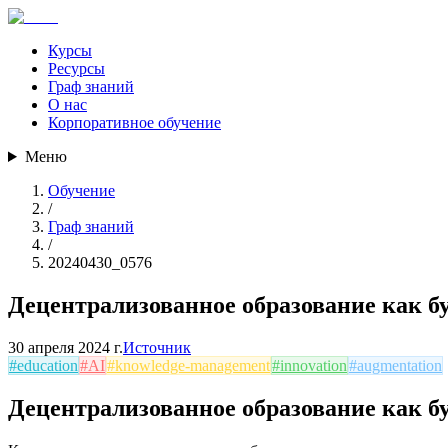
Курсы
Ресурсы
Граф знаний
О нас
Корпоративное обучение
Меню
Обучение
/
Граф знаний
/
20240430_0576
Децентрализованное образование как б
30 апреля 2024 г.
Источник
#
education
#
AI
#
knowledge-management
#
innovation
#
augmentation
Децентрализованное образование как б