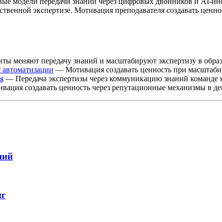
вые модели передачи знаний через цифровых двойников и AI-ин
ственной экспертизе. Мотивация преподавателя создавать ценн
ты меняют передачу знаний и масштабируют экспертизу в обра
с автоматизации
— Мотивация создавать ценность при масштабир
я
— Передача экспертизы через коммуникацию знаний команде к
ация создавать ценность через репутационные механизмы в д
ний
иг