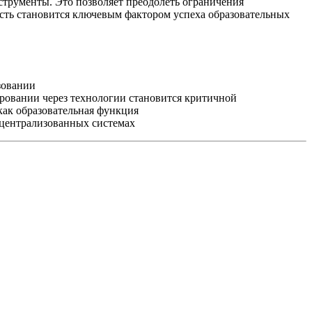
струменты. Это позволяет преодолеть ограничения
ость становится ключевым фактором успеха образовательных
зовании
овании через технологии становится критичной
ак образовательная функция
ецентрализованных системах