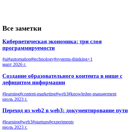
Все заметки
Кибернетическая экономика: три слоя
программируемости
#
ai
#
automation
#
technology
#
systems-thinking
+
1
март 2026 г.
Создание образовательного контента в нише с
дефицитом информации
#
learning
#
content-marketing
#
web3
#
knowledge-management
июль 2023 г.
Переход из web2 в web3: документирование пути
#
learning
#
web3
#
startups
#
experiments
июль 2023 г.