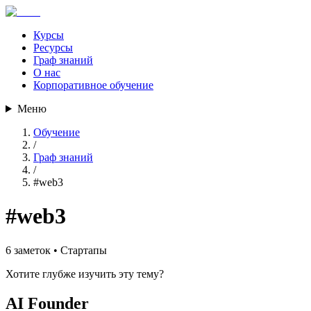
Курсы
Ресурсы
Граф знаний
О нас
Корпоративное обучение
Меню
Обучение
/
Граф знаний
/
#
web3
#
web3
6
заметок •
Стартапы
Хотите глубже изучить эту тему?
AI Founder