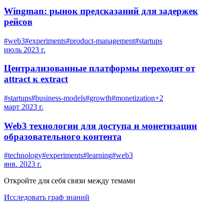
Wingman: рынок предсказаний для задержек
рейсов
#
web3
#
experiments
#
product-management
#
startups
июль 2023 г.
Централизованные платформы переходят от
attract к extract
#
startups
#
business-models
#
growth
#
monetization
+
2
март 2023 г.
Web3 технологии для доступа и монетизации
образовательного контента
#
technology
#
experiments
#
learning
#
web3
янв. 2023 г.
Откройте для себя связи между темами
Исследовать граф знаний