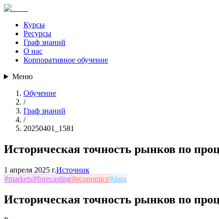
Курсы
Ресурсы
Граф знаний
О нас
Корпоративное обучение
Меню
Обучение
/
Граф знаний
/
20250401_1581
Историческая точность рынков по про
1 апреля 2025 г.
Источник
#
markets
#
forecasting
#
economics
#
data
Историческая точность рынков по про