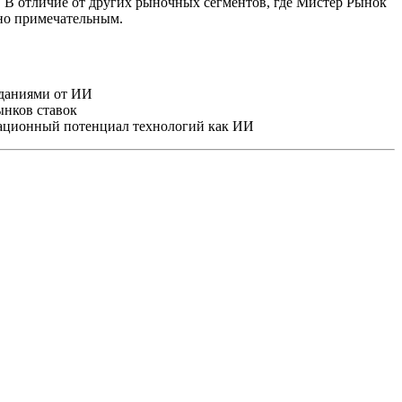
 В отличие от других рыночных сегментов, где Мистер Рынок
нно примечательным.
иданиями от ИИ
ынков ставок
ационный потенциал технологий как ИИ