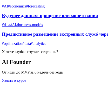
#
AI
#
economics
#
forecasting
Будущее данных: прощение или монетизация
#
data
#
AI
#
business-models
Предиктивное размещение экстренных служб чер
#
optimization
#
data
#
analytics
Хотите глубже изучить
стартапы
?
AI Founder
От идеи до MVP за 6 недель без кода
Узнать о курсе