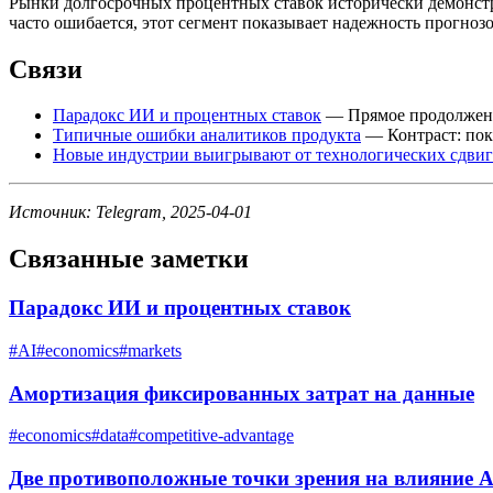
Рынки долгосрочных процентных ставок исторически демонстр
часто ошибается, этот сегмент показывает надежность прогно
Связи
Парадокс ИИ и процентных ставок
— Прямое продолжение
Типичные ошибки аналитиков продукта
— Контраст: пок
Новые индустрии выигрывают от технологических сдви
Источник: Telegram, 2025-04-01
Связанные заметки
Парадокс ИИ и процентных ставок
#
AI
#
economics
#
markets
Амортизация фиксированных затрат на данные
#
economics
#
data
#
competitive-advantage
Две противоположные точки зрения на влияние A